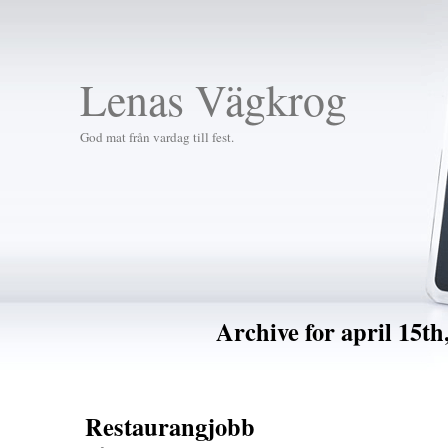
Lenas Vägkrog
God mat från vardag till fest.
Archive for april 15th
Restaurangjobb