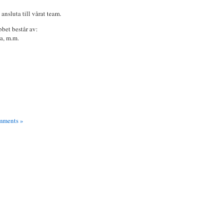
 ansluta till vårat team.
bbet består av:
ka, m.m.
ments »