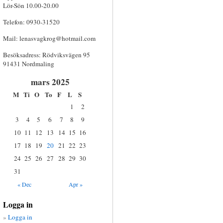
Lör-Sön 10.00-20.00
Telefon: 0930-31520
Mail:
lenasvagkrog@hotmail.com
Besöksadress: Rödviksvägen 95
91431 Nordmaling
mars 2025
M
Ti
O
To
F
L
S
1
2
3
4
5
6
7
8
9
10
11
12
13
14
15
16
17
18
19
20
21
22
23
24
25
26
27
28
29
30
31
« Dec
Apr »
Logga in
Logga in