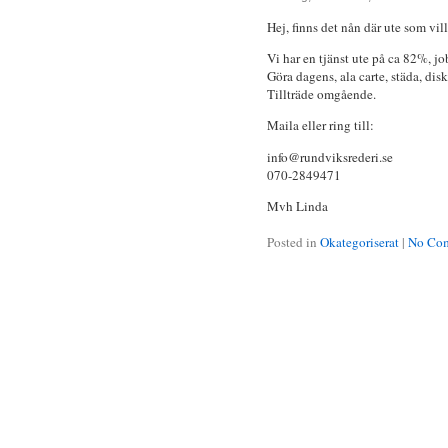
Hej, finns det nån där ute som vill
Vi har en tjänst ute på ca 82%, jo
Göra dagens, ala carte, städa, dis
Tillträde omgående.
Maila eller ring till:
info@rundviksrederi.se
070-2849471
Mvh Linda
Posted in
Okategoriserat
|
No Com